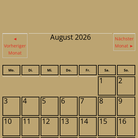
August 2026
◄
Nächster
Vorheriger
Monat ►
Monat
Mo.
Di.
Mi.
Do.
Fr.
Sa.
So.
1
2
3
4
5
6
7
8
9
10
11
12
13
14
15
16