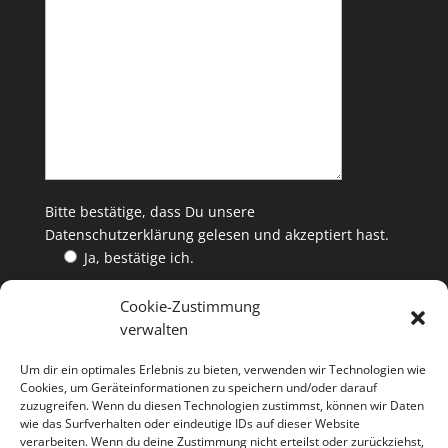
Bitte bestätige, dass Du unsere
Datenschutzerklärung
gelesen und akzeptiert hast.
Ja, bestätige ich.
Cookie-Zustimmung
verwalten
WEINKAUF
Um dir ein optimales Erlebnis zu bieten, verwenden wir Technologien wie
Die ETHOS Edition Weine gibt es jeweils solange der
Cookies, um Geräteinformationen zu speichern und/oder darauf
zuzugreifen. Wenn du diesen Technologien zustimmst, können wir Daten
Vorrat reicht bei allen ETHOS-Winzern oder über
wie das Surfverhalten oder eindeutige IDs auf dieser Website
verarbeiten. Wenn du deine Zustimmung nicht erteilst oder zurückziehst,
bestellung@
ethos-wein.de