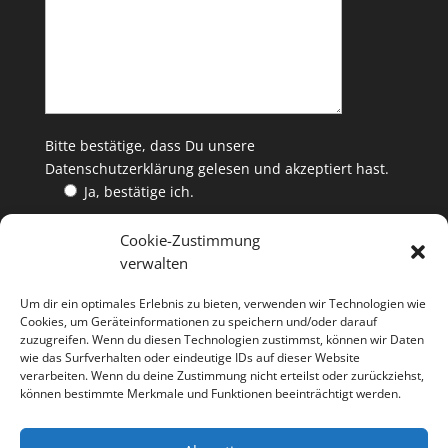
Bitte bestätige, dass Du unsere
Datenschutzerklärung
gelesen und akzeptiert hast.
Ja, bestätige ich.
Cookie-Zustimmung
verwalten
WEINKAUF
Um dir ein optimales Erlebnis zu bieten, verwenden wir Technologien wie
Die ETHOS Edition Weine gibt es jeweils solange der
Cookies, um Geräteinformationen zu speichern und/oder darauf
zuzugreifen. Wenn du diesen Technologien zustimmst, können wir Daten
Vorrat reicht bei allen ETHOS-Winzern oder über
wie das Surfverhalten oder eindeutige IDs auf dieser Website
verarbeiten. Wenn du deine Zustimmung nicht erteilst oder zurückziehst,
bestellung@
ethos-wein.de
können bestimmte Merkmale und Funktionen beeinträchtigt werden.
Die Flasche kostet 35,- EUR