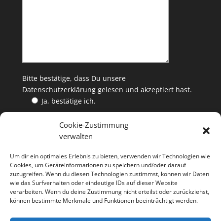
Bitte bestätige, dass Du unsere
Datenschutzerklärung
gelesen und akzeptiert hast.
Ja, bestätige ich.
Cookie-Zustimmung
verwalten
WEINKAUF
Um dir ein optimales Erlebnis zu bieten, verwenden wir Technologien wie
Die ETHOS Edition Weine gibt es jeweils solange der
Cookies, um Geräteinformationen zu speichern und/oder darauf
zuzugreifen. Wenn du diesen Technologien zustimmst, können wir Daten
Vorrat reicht bei allen ETHOS-Winzern oder über
wie das Surfverhalten oder eindeutige IDs auf dieser Website
verarbeiten. Wenn du deine Zustimmung nicht erteilst oder zurückziehst,
bestellung@
ethos-wein.de
können bestimmte Merkmale und Funktionen beeinträchtigt werden.
Die Flasche kostet 35,- EUR