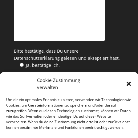
Bitte bestätige, dass Du unsere
Datenschutzerklärung
gelesen und akzeptiert hast.
Ja, bestätige ich.
Cookie-Zustimmung
verwalten
WEINKAUF
Um dir ein optimales Erlebnis zu bieten, verwenden wir Technologien wie
Die ETHOS Edition Weine gibt es jeweils solange der
Cookies, um Geräteinformationen zu speichern und/oder darauf
zuzugreifen. Wenn du diesen Technologien zustimmst, können wir Daten
Vorrat reicht bei allen ETHOS-Winzern oder über
wie das Surfverhalten oder eindeutige IDs auf dieser Website
verarbeiten. Wenn du deine Zustimmung nicht erteilst oder zurückziehst,
bestellung@
ethos-wein.de
können bestimmte Merkmale und Funktionen beeinträchtigt werden.
Die Flasche kostet 35,- EUR