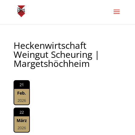
Heckenwirtschaft
Weingut Scheuring |
Margetshöchheim
21
Feb.
2026
22
März
2026