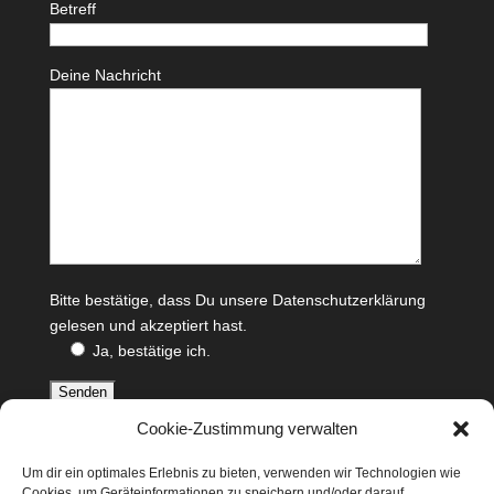
Betreff
Deine Nachricht
Bitte bestätige, dass Du unsere
Datenschutzerklärung
gelesen und akzeptiert hast.
Ja, bestätige ich.
Cookie-Zustimmung verwalten
WEINKAUF
Um dir ein optimales Erlebnis zu bieten, verwenden wir Technologien wie
Die ETHOS Edition Weine gibt es jeweils solange der
Cookies, um Geräteinformationen zu speichern und/oder darauf