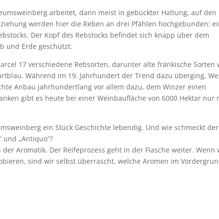
sweinberg arbeitet, dann meist in gebückter Haltung, auf den
rziehung werden hier die Reben an drei Pfählen hochgebunden: e
ebstocks. Der Kopf des Rebstocks befindet sich knapp über dem
b und Erde geschützt.
Marcel 17 verschiedene Rebsorten, darunter alte fränkische Sorten 
artblau. Während im 19. Jahrhundert der Trend dazu überging, We
schte Anbau jahrhundertlang vor allem dazu, dem Winzer einen
ranken gibt es heute bei einer Weinbaufläche von 6000 Hektar nur
sweinberg ein Stück Geschichte lebendig. Und wie schmeckt der
“ und „Antiquo“?
in der Aromatik. Der Reifeprozess geht in der Flasche weiter. Wenn 
robieren, sind wir selbst überrascht, welche Aromen im Vordergru