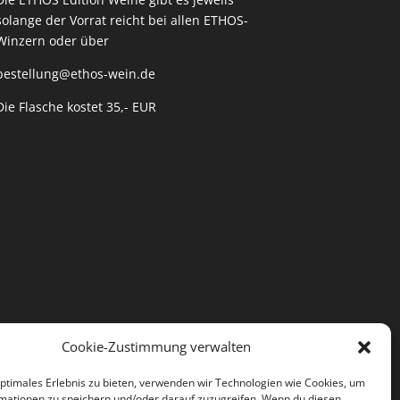
solange der Vorrat reicht bei allen ETHOS-
Winzern oder über
bestellung@
ethos-wein.de
Die Flasche kostet 35,- EUR
Cookie-Zustimmung verwalten
optimales Erlebnis zu bieten, verwenden wir Technologien wie Cookies, um
mationen zu speichern und/oder darauf zuzugreifen. Wenn du diesen