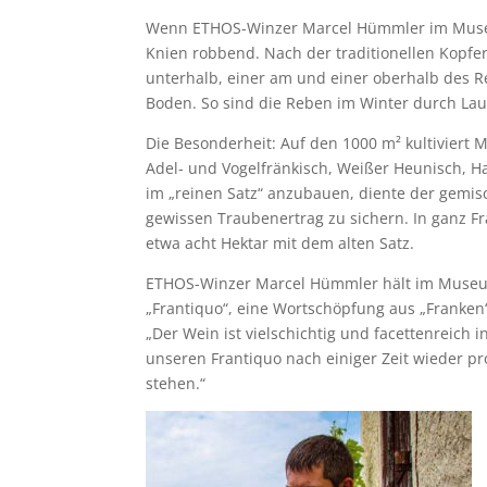
Wenn ETHOS-Winzer Marcel Hümmler im Museum
Knien robbend. Nach der traditionellen Kopfe
unterhalb, einer am und einer oberhalb des R
Boden. So sind die Reben im Winter durch Lau
Die Besonderheit: Auf den 1000 m² kultiviert 
Adel- und Vogelfränkisch, Weißer Heunisch, H
im „reinen Satz“ anzubauen, diente der gemi
gewissen Traubenertrag zu sichern. In ganz F
etwa acht Hektar mit dem alten Satz.
ETHOS-Winzer Marcel Hümmler hält im Museum
„Frantiquo“, eine Wortschöpfung aus „Franken
„Der Wein ist vielschichtig und facettenreich 
unseren Frantiquo nach einiger Zeit wieder p
stehen.“